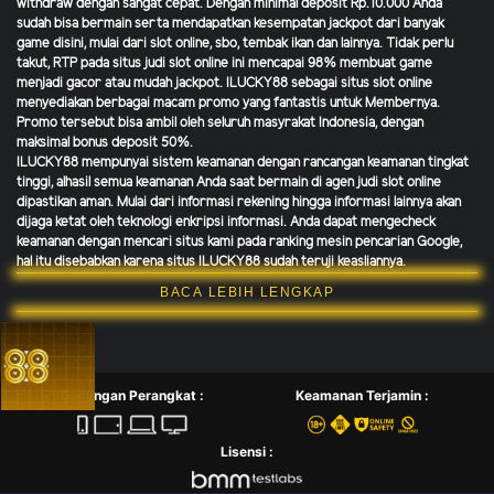
withdraw dengan sangat cepat. Dengan minimal deposit Rp.10.000 Anda
sudah bisa bermain serta mendapatkan kesempatan jackpot dari banyak
game disini, mulai dari slot online, sbo, tembak ikan dan lainnya. Tidak perlu
takut, RTP pada situs judi slot online ini mencapai 98% membuat game
menjadi gacor atau mudah jackpot. ILUCKY88 sebagai situs slot online
menyediakan berbagai macam promo yang fantastis untuk Membernya.
Promo tersebut bisa ambil oleh seluruh masyrakat Indonesia, dengan
maksimal bonus deposit 50%.
ILUCKY88 mempunyai sistem keamanan dengan rancangan keamanan tingkat
tinggi, alhasil semua keamanan Anda saat bermain di agen judi slot online
dipastikan aman. Mulai dari informasi rekening hingga informasi lainnya akan
dijaga ketat oleh teknologi enkripsi informasi. Anda dapat mengecheck
keamanan dengan mencari situs kami pada ranking mesin pencarian Google,
hal itu disebabkan karena situs ILUCKY88 sudah teruji keasliannya.
BACA LEBIH LENGKAP
Dukungan Perangkat :
Keamanan Terjamin :
Lisensi :